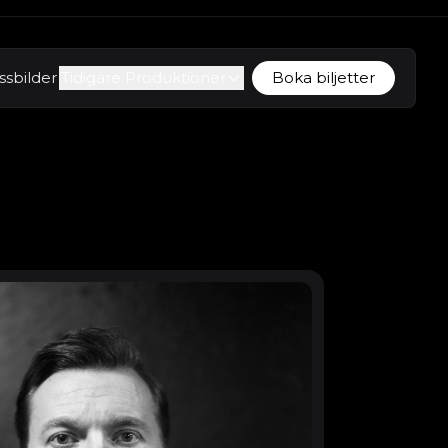
ssbilder
Tidigare Produktioner
Boka biljetter